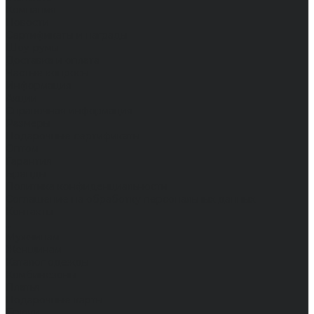
Компания
Новости
Сертификаты и награды
Шоу-румы
Доставка и оплата
Частые вопросы
Информация
Акции
Справочная информация
Размеры
Подарочные сертификаты
Оптом
Гарантия
Бренды
Политика конфиденциальности
Соглашение на обработку персональных данных
Контакты
...
Мужчинам
Женщинам
Каталог одежды
Комбинезоны
Платья
Подарочные карты
Брюки