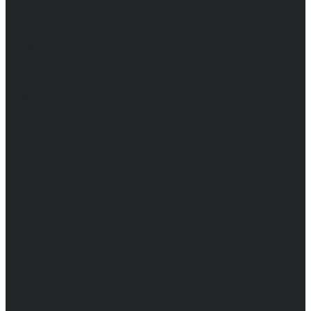
Каталог одежды
Комбинезоны
Платья
Подарочные карты
Брюки
Мужские
Женские
Обувь
Мужские
Женские
Топы
Мужские
Женские
Халаты
Мужские
Женские
Аксессуары
Мужские
Женские
Костюмы
Мужские
Женские
Распродажа
Мужские
Женские