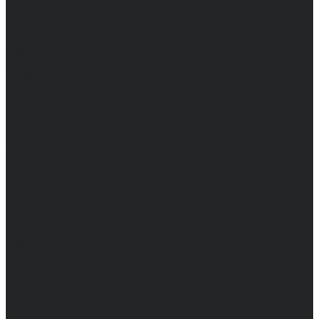
Мужские
Женские
Обувь
Мужские
Женские
Топы
Мужские
Женские
Халаты
Мужские
Женские
Аксессуары
Мужские
Женские
Костюмы
Мужские
Женские
Распродажа
Мужские
Женские
Компания
Новости
Сертификаты и награды
Шоу-румы