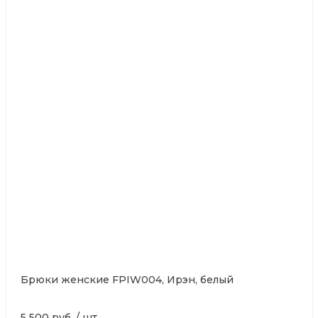
Брюки женские FPIW004, Ирэн, белый
5 500 руб.
/
шт