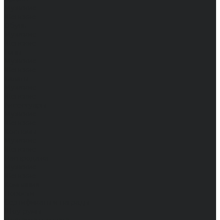
Мужские
Женские
Обувь
Мужские
Женские
Топы
Мужские
Женские
Халаты
Мужские
Женские
Аксессуары
Мужские
Женские
Костюмы
Мужские
Женские
Распродажа
Мужские
Женские
Компания
Новости
Сертификаты и награды
Шоу-румы