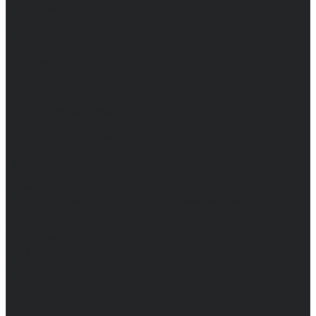
Компания
Новости
Сертификаты и награды
Шоу-румы
Доставка и оплата
Частые вопросы
Информация
Акции
Справочная информация
Размеры
Подарочные сертификаты
Оптом
Гарантия
Бренды
Политика конфиденциальности
Соглашение на обработку персональных данных
Контакты
...
Мужчинам
Женщинам
Каталог одежды
Комбинезоны
Платья
Подарочные карты
Брюки