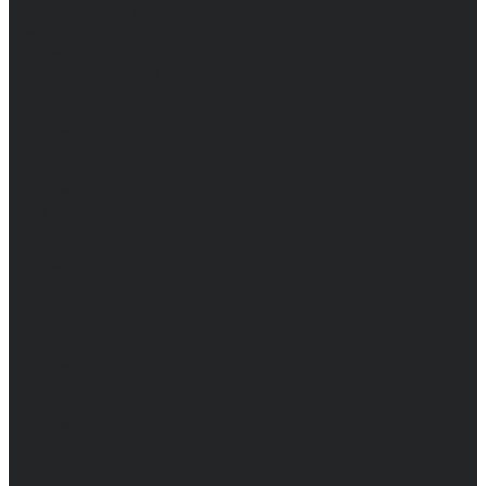
Каталог одежды
Комбинезоны
Платья
Подарочные карты
Брюки
Мужские
Женские
Обувь
Мужские
Женские
Топы
Мужские
Женские
Халаты
Мужские
Женские
Аксессуары
Мужские
Женские
Костюмы
Мужские
Женские
Распродажа
Мужские
Женские