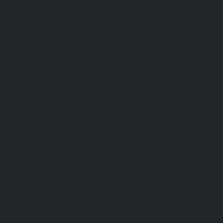
Аксессуары
Мужские
Женские
Костюмы
Мужские
Женские
Распродажа
Мужские
Женские
Компания
Новости
Сертификаты и награды
Шоу-румы
Доставка и оплата
Частые вопросы
Информация
Акции
Справочная информация
Размеры
Подарочные сертификаты
Оптом
Гарантия
Бренды