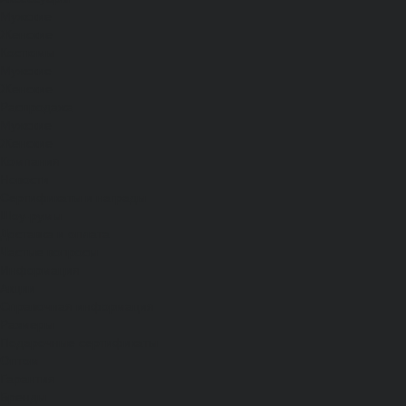
Мужские
Женские
Костюмы
Мужские
Женские
Распродажа
Мужские
Женские
Компания
Новости
Сертификаты и награды
Шоу-румы
Доставка и оплата
Частые вопросы
Информация
Акции
Справочная информация
Размеры
Подарочные сертификаты
Оптом
Гарантия
Бренды