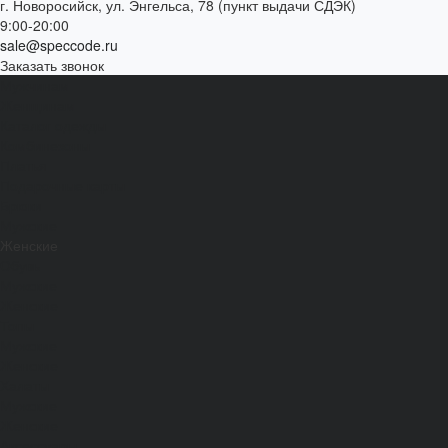
г. Новоросийск, ул. Энгельса, 78 (пункт выдачи СДЭК)
9:00-20:00
sale@speccode.ru
Заказать звонок
Мужчинам
Женщинам
Каталог одежды
Комбинезоны
Платья
Подарочные карты
Брюки
Мужские
Женские
Обувь
Мужские
Женские
Топы
Мужские
Женские
Халаты
Мужские
Женские
Аксессуары