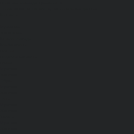
Политика конфиденциальности
Соглашение на обработку персональных данных
Контакты
...
Мужчинам
Женщинам
Каталог одежды
Комбинезоны
Платья
Подарочные карты
Брюки
Мужские
Женские
Обувь
Мужские
Женские
Топы
Мужские
Женские
Халаты
Мужские
Женские