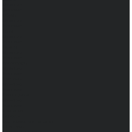
Мужские
Женские
Обувь
Мужские
Женские
Топы
Мужские
Женские
Халаты
Мужские
Женские
Аксессуары
Мужские
Женские
Костюмы
Мужские
Женские
Распродажа
Мужские
Женские
Компания
Новости
Сертификаты и награды
Шоу-румы