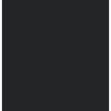
Компания
Новости
Сертификаты и награды
Шоу-румы
Доставка и оплата
Частые вопросы
Информация
Акции
Справочная информация
Размеры
Подарочные сертификаты
Оптом
Гарантия
Бренды
Политика конфиденциальности
Соглашение на обработку персональных данных
Контакты
...
Мужчинам
Женщинам
Каталог одежды
Комбинезоны
Платья
Подарочные карты
Брюки