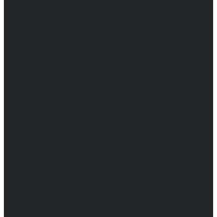
Каталог одежды
Комбинезоны
Платья
Подарочные карты
Брюки
Мужские
Женские
Обувь
Мужские
Женские
Топы
Мужские
Женские
Халаты
Мужские
Женские
Аксессуары
Мужские
Женские
Костюмы
Мужские
Женские
Распродажа
Мужские
Женские