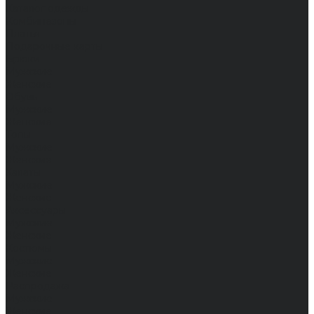
Каталог одежды
Комбинезоны
Платья
Подарочные карты
Брюки
Мужские
Женские
Обувь
Мужские
Женские
Топы
Мужские
Женские
Халаты
Мужские
Женские
Аксессуары
Мужские
Женские
Костюмы
Мужские
Женские
Распродажа
Мужские
Женские