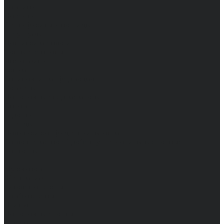
Компания
Новости
Сертификаты и награды
Шоу-румы
Доставка и оплата
Частые вопросы
Информация
Акции
Справочная информация
Размеры
Подарочные сертификаты
Оптом
Гарантия
Бренды
Политика конфиденциальности
Соглашение на обработку персональных данных
Контакты
...
Мужчинам
Женщинам
Каталог одежды
Комбинезоны
Платья
Подарочные карты
Брюки