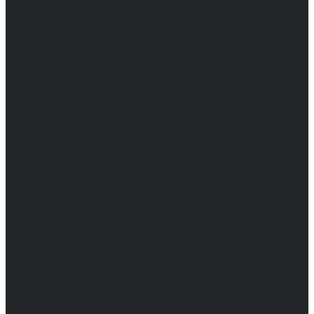
Мужские
Женские
Обувь
Мужские
Женские
Топы
Мужские
Женские
Халаты
Мужские
Женские
Аксессуары
Мужские
Женские
Костюмы
Мужские
Женские
Распродажа
Мужские
Женские
Компания
Новости
Сертификаты и награды
Шоу-румы