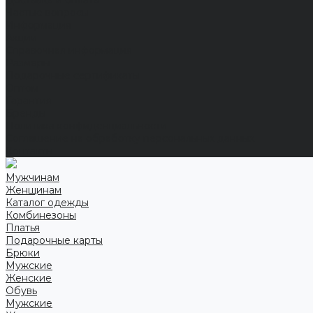
Доставка и оплата
Частые вопросы
Информация
Акции
Справочная информация
Размеры
Подарочные сертификаты
Оптом
Гарантия
Бренды
Политика конфиденциальности
Соглашение на обработку персональных данных
Контакты
Мужчинам
Женщинам
Каталог одежды
Комбинезоны
Платья
Подарочные карты
Брюки
Мужские
Женские
Обувь
Мужские