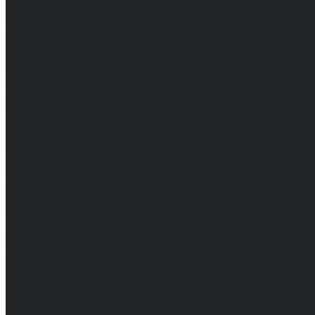
Компания
Новости
Сертификаты и награды
Шоу-румы
Доставка и оплата
Частые вопросы
Информация
Акции
Справочная информация
Размеры
Подарочные сертификаты
Оптом
Гарантия
Бренды
Политика конфиденциальности
Соглашение на обработку персональных данных
Контакты
...
Мужчинам
Женщинам
Каталог одежды
Комбинезоны
Платья
Подарочные карты
Брюки