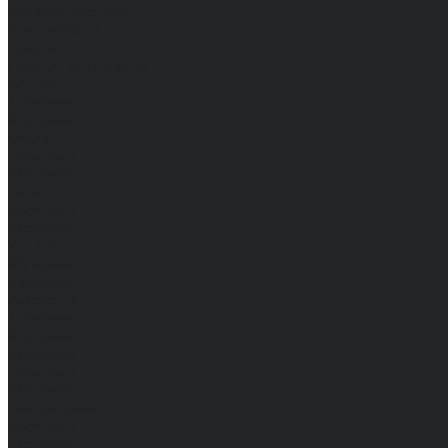
Каталог одежды
Комбинезоны
Платья
Подарочные карты
Брюки
Мужские
Женские
Обувь
Мужские
Женские
Топы
Мужские
Женские
Халаты
Мужские
Женские
Аксессуары
Мужские
Женские
Костюмы
Мужские
Женские
Распродажа
Мужские
Женские