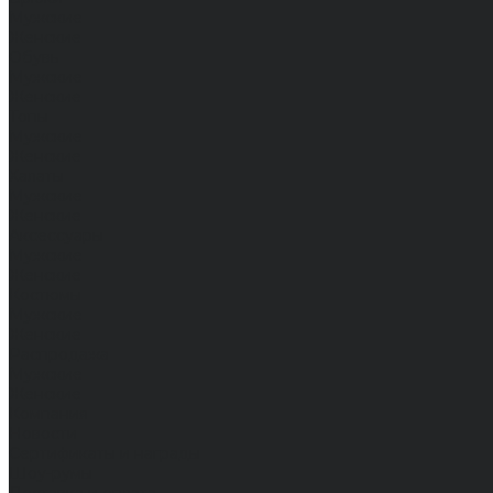
Мужские
Женские
Обувь
Мужские
Женские
Топы
Мужские
Женские
Халаты
Мужские
Женские
Аксессуары
Мужские
Женские
Костюмы
Мужские
Женские
Распродажа
Мужские
Женские
Компания
Новости
Сертификаты и награды
Шоу-румы