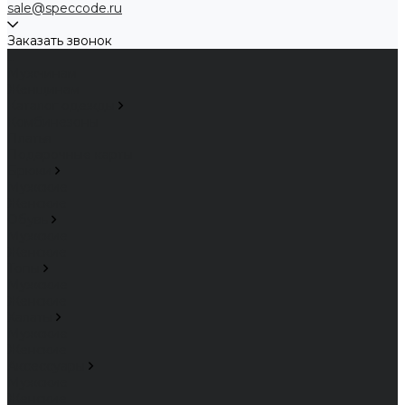
sale@speccode.ru
Заказать звонок
...
Мужчинам
Женщинам
Каталог одежды
Комбинезоны
Платья
Подарочные карты
Брюки
Мужские
Женские
Обувь
Мужские
Женские
Топы
Мужские
Женские
Халаты
Мужские
Женские
Аксессуары
Мужские
Женские