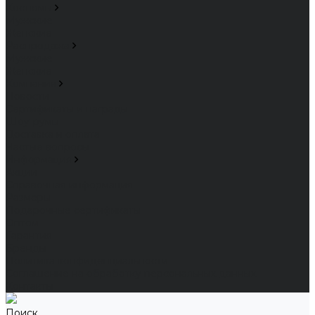
Костюмы
Мужские
Женские
Распродажа
Мужские
Женские
Компания
Новости
Сертификаты и награды
Шоу-румы
Доставка и оплата
Частые вопросы
Информация
Акции
Справочная информация
Размеры
Подарочные сертификаты
Оптом
Гарантия
Бренды
Политика конфиденциальности
Соглашение на обработку персональных данных
Контакты
Поиск