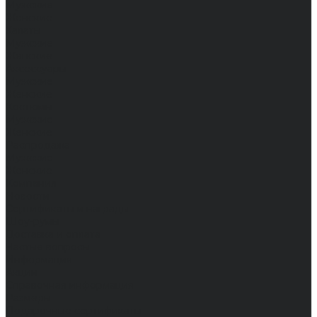
Мужские
Женские
Халаты
Мужские
Женские
Аксессуары
Мужские
Женские
Костюмы
Мужские
Женские
Распродажа
Мужские
Женские
Компания
Новости
Сертификаты и награды
Шоу-румы
Доставка и оплата
Частые вопросы
Информация
Акции
Справочная информация
Размеры
Подарочные сертификаты