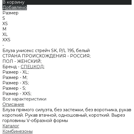
В корзину
Добавлено
Размер
S
XS
M
XL
XXS
-
Блуза унисекс стрейч SK, P/L 195, белый
СТРАНА ПРОИСХОЖДЕНИЯ -
РОССИЯ;
ПОЛ -
ЖЕНСКИЙ;
Бренд -
СПЕЦКОД
;
Размер -
XL;
Размер -
M;
Размер -
XS;
Размер -
S;
Размер -
XXS;
Все характеристики
Описание
Блуза прямого силуэта, без застежки, без воротника, рукав
короткий. Рукав втачной, одношовный, короткий. Вырез
горловины V-образной формы
Каталог
Комбинезоны