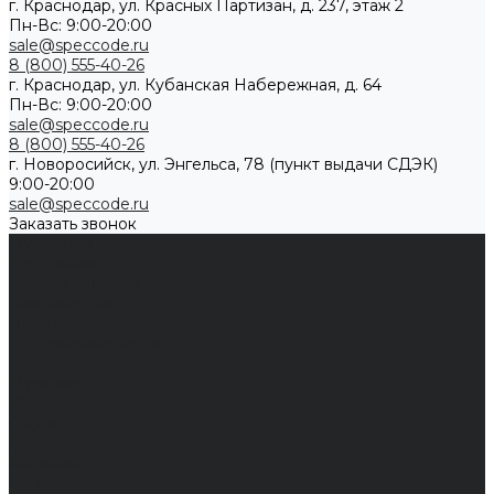
г. Краснодар, ул. Красных Партизан, д. 237, этаж 2
Пн-Вс: 9:00-20:00
sale@speccode.ru
8 (800) 555-40-26
г. Краснодар, ул. Кубанская Набережная, д. 64
Пн-Вс: 9:00-20:00
sale@speccode.ru
8 (800) 555-40-26
г. Новоросийск, ул. Энгельса, 78 (пункт выдачи СДЭК)
9:00-20:00
sale@speccode.ru
Заказать звонок
Мужчинам
Женщинам
Каталог одежды
Комбинезоны
Платья
Подарочные карты
Брюки
Мужские
Женские
Обувь
Мужские
Женские
Топы