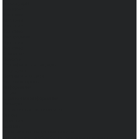
Аксессуары
Мужские
Женские
Костюмы
Мужские
Женские
Распродажа
Мужские
Женские
Компания
Новости
Сертификаты и награды
Шоу-румы
Доставка и оплата
Частые вопросы
Информация
Акции
Справочная информация
Размеры
Подарочные сертификаты
Оптом
Гарантия
Бренды
Политика конфиденциальности
Соглашение на обработку персональных данных