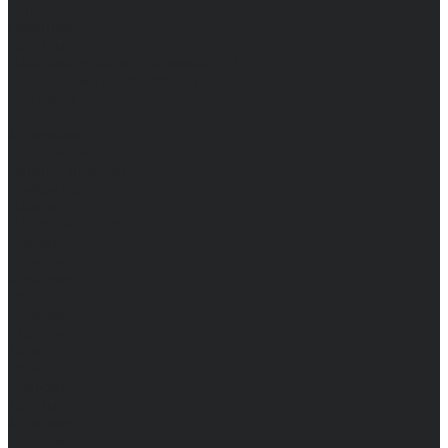
Оптом
Гарантия
Бренды
Политика конфиденциальности
Соглашение на обработку персональных данных
Контакты
...
Мужчинам
Женщинам
Каталог одежды
Комбинезоны
Платья
Подарочные карты
Брюки
Мужские
Женские
Обувь
Мужские
Женские
Топы
Мужские
Женские
Халаты
Мужские
Женские