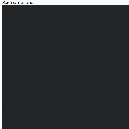
Заказать звонок
...
Мужчинам
Женщинам
Каталог одежды
Комбинезоны
Платья
Подарочные карты
Брюки
Мужские
Женские
Обувь
Мужские
Женские
Топы
Мужские
Женские
Халаты
Мужские
Женские
Аксессуары
Мужские
Женские
Костюмы
Мужские