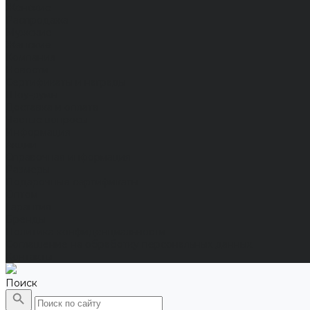
Женские
Распродажа
Мужские
Женские
Компания
Новости
Сертификаты и награды
Шоу-румы
Доставка и оплата
Частые вопросы
Информация
Акции
Справочная информация
Размеры
Подарочные сертификаты
Оптом
Гарантия
Бренды
Политика конфиденциальности
Соглашение на обработку персональных данных
Контакты
Поиск