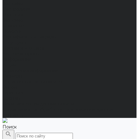
Женские
Распродажа
Мужские
Женские
Компания
Новости
Сертификаты и награды
Шоу-румы
Доставка и оплата
Частые вопросы
Информация
Акции
Справочная информация
Размеры
Подарочные сертификаты
Оптом
Гарантия
Бренды
Политика конфиденциальности
Соглашение на обработку персональных данных
Контакты
Поиск