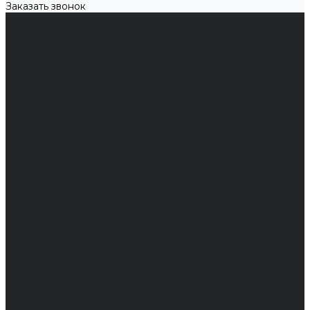
Заказать звонок
...
Мужчинам
Женщинам
Каталог одежды
Комбинезоны
Платья
Подарочные карты
Брюки
Мужские
Женские
Обувь
Мужские
Женские
Топы
Мужские
Женские
Халаты
Мужские
Женские
Аксессуары
Мужские
Женские
Костюмы
Мужские