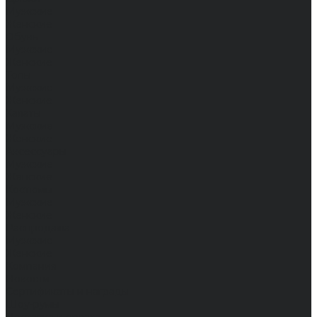
Мужские
Женские
Обувь
Мужские
Женские
Топы
Мужские
Женские
Халаты
Мужские
Женские
Аксессуары
Мужские
Женские
Костюмы
Мужские
Женские
Распродажа
Мужские
Женские
Компания
Новости
Сертификаты и награды
Шоу-румы