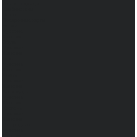
Каталог одежды
Комбинезоны
Платья
Подарочные карты
Брюки
Мужские
Женские
Обувь
Мужские
Женские
Топы
Мужские
Женские
Халаты
Мужские
Женские
Аксессуары
Мужские
Женские
Костюмы
Мужские
Женские
Распродажа
Мужские
Женские