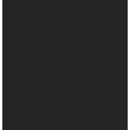
Компания
Новости
Сертификаты и награды
Шоу-румы
Доставка и оплата
Частые вопросы
Информация
Акции
Справочная информация
Размеры
Подарочные сертификаты
Оптом
Гарантия
Бренды
Политика конфиденциальности
Соглашение на обработку персональных данных
Контакты
...
Мужчинам
Женщинам
Каталог одежды
Комбинезоны
Платья
Подарочные карты
Брюки