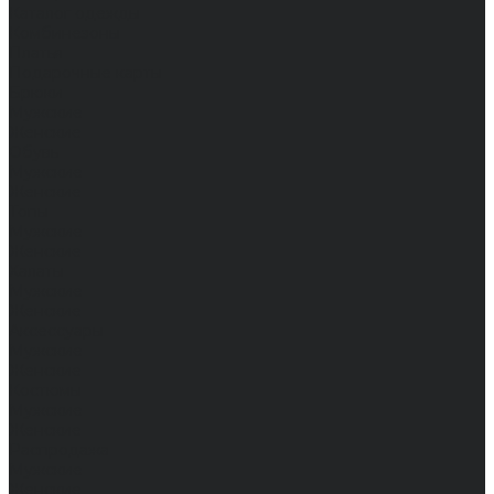
Каталог одежды
Комбинезоны
Платья
Подарочные карты
Брюки
Мужские
Женские
Обувь
Мужские
Женские
Топы
Мужские
Женские
Халаты
Мужские
Женские
Аксессуары
Мужские
Женские
Костюмы
Мужские
Женские
Распродажа
Мужские
Женские