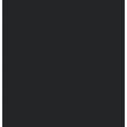
Мужские
Женские
Обувь
Мужские
Женские
Топы
Мужские
Женские
Халаты
Мужские
Женские
Аксессуары
Мужские
Женские
Костюмы
Мужские
Женские
Распродажа
Мужские
Женские
Компания
Новости
Сертификаты и награды
Шоу-румы