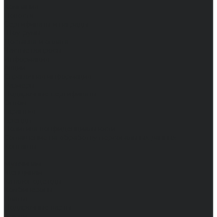
Компания
Новости
Сертификаты и награды
Шоу-румы
Доставка и оплата
Частые вопросы
Информация
Акции
Справочная информация
Размеры
Подарочные сертификаты
Оптом
Гарантия
Бренды
Политика конфиденциальности
Соглашение на обработку персональных данных
Контакты
...
Мужчинам
Женщинам
Каталог одежды
Комбинезоны
Платья
Подарочные карты
Брюки