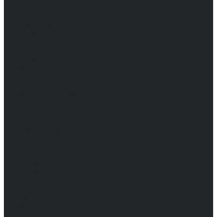
Компания
Новости
Сертификаты и награды
Шоу-румы
Доставка и оплата
Частые вопросы
Информация
Акции
Справочная информация
Размеры
Подарочные сертификаты
Оптом
Гарантия
Бренды
Политика конфиденциальности
Соглашение на обработку персональных данных
Контакты
...
Мужчинам
Женщинам
Каталог одежды
Комбинезоны
Платья
Подарочные карты
Брюки