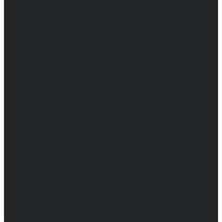
Каталог одежды
Комбинезоны
Платья
Подарочные карты
Брюки
Мужские
Женские
Обувь
Мужские
Женские
Топы
Мужские
Женские
Халаты
Мужские
Женские
Аксессуары
Мужские
Женские
Костюмы
Мужские
Женские
Распродажа
Мужские
Женские