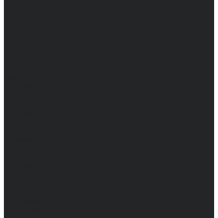
Мужские
Женские
Обувь
Мужские
Женские
Топы
Мужские
Женские
Халаты
Мужские
Женские
Аксессуары
Мужские
Женские
Костюмы
Мужские
Женские
Распродажа
Мужские
Женские
Компания
Новости
Сертификаты и награды
Шоу-румы