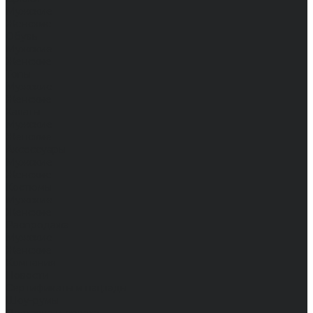
Мужские
Женские
Обувь
Мужские
Женские
Топы
Мужские
Женские
Халаты
Мужские
Женские
Аксессуары
Мужские
Женские
Костюмы
Мужские
Женские
Распродажа
Мужские
Женские
Компания
Новости
Сертификаты и награды
Шоу-румы