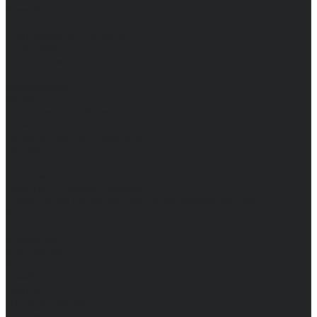
Компания
Новости
Сертификаты и награды
Шоу-румы
Доставка и оплата
Частые вопросы
Информация
Акции
Справочная информация
Размеры
Подарочные сертификаты
Оптом
Гарантия
Бренды
Политика конфиденциальности
Соглашение на обработку персональных данных
Контакты
...
Мужчинам
Женщинам
Каталог одежды
Комбинезоны
Платья
Подарочные карты
Брюки