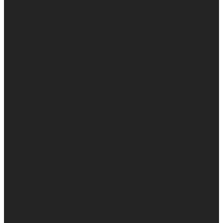
Каталог одежды
Комбинезоны
Платья
Подарочные карты
Брюки
Мужские
Женские
Обувь
Мужские
Женские
Топы
Мужские
Женские
Халаты
Мужские
Женские
Аксессуары
Мужские
Женские
Костюмы
Мужские
Женские
Распродажа
Мужские
Женские