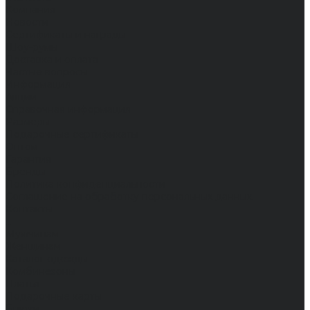
Компания
Новости
Сертификаты и награды
Шоу-румы
Доставка и оплата
Частые вопросы
Информация
Акции
Справочная информация
Размеры
Подарочные сертификаты
Оптом
Гарантия
Бренды
Политика конфиденциальности
Соглашение на обработку персональных данных
Контакты
...
Мужчинам
Женщинам
Каталог одежды
Комбинезоны
Платья
Подарочные карты
Брюки