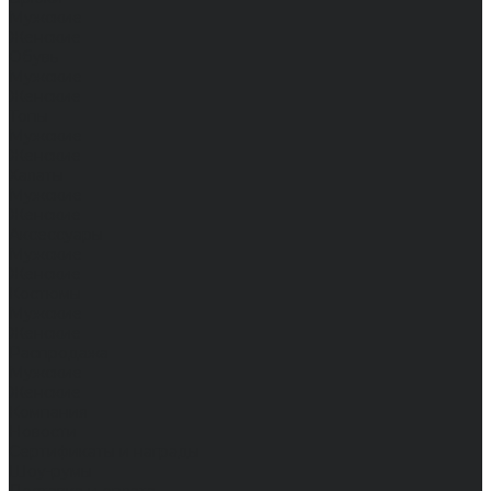
Мужские
Женские
Обувь
Мужские
Женские
Топы
Мужские
Женские
Халаты
Мужские
Женские
Аксессуары
Мужские
Женские
Костюмы
Мужские
Женские
Распродажа
Мужские
Женские
Компания
Новости
Сертификаты и награды
Шоу-румы