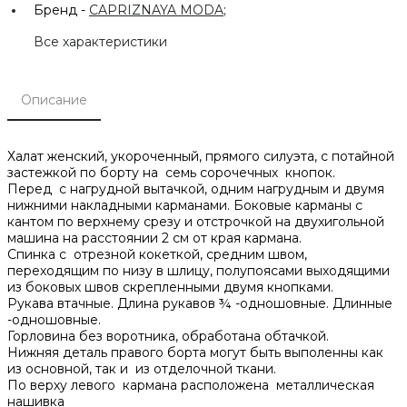
Бренд -
CAPRIZNAYA MODA
;
Все характеристики
Описание
Халат женский, укороченный, прямого силуэта, с потайной
застежкой по борту на семь сорочечных кнопок.
Перед с нагрудной вытачкой, одним нагрудным и двумя
нижними накладными карманами. Боковые карманы с
кантом по верхнему срезу и отстрочкой на двухигольной
машина на расстоянии 2 см от края кармана.
Спинка с отрезной кокеткой, средним швом,
переходящим по низу в шлицу, полупоясами выходящими
из боковых швов скрепленными двумя кнопками.
Рукава втачные. Длина рукавов ¾ -одношовные. Длинные
-одношовные.
Горловина без воротника, обработана обтачкой.
Нижняя деталь правого борта могут быть выполенны как
из основной, так и из отделочной ткани.
По верху левого кармана расположена металлическая
нашивка