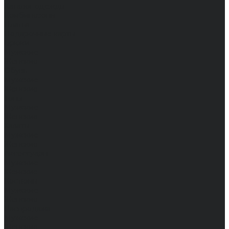
Каталог одежды
Комбинезоны
Платья
Подарочные карты
Брюки
Мужские
Женские
Обувь
Мужские
Женские
Топы
Мужские
Женские
Халаты
Мужские
Женские
Аксессуары
Мужские
Женские
Костюмы
Мужские
Женские
Распродажа
Мужские
Женские