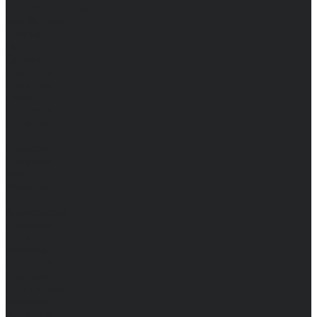
Каталог одежды
Комбинезоны
Платья
Подарочные карты
Брюки
Мужские
Женские
Обувь
Мужские
Женские
Топы
Мужские
Женские
Халаты
Мужские
Женские
Аксессуары
Мужские
Женские
Костюмы
Мужские
Женские
Распродажа
Мужские
Женские