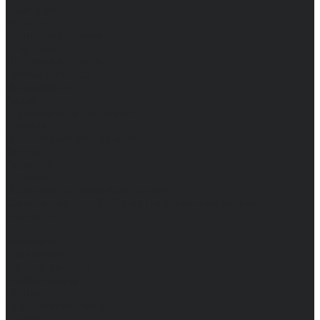
Компания
Новости
Сертификаты и награды
Шоу-румы
Доставка и оплата
Частые вопросы
Информация
Акции
Справочная информация
Размеры
Подарочные сертификаты
Оптом
Гарантия
Бренды
Политика конфиденциальности
Соглашение на обработку персональных данных
Контакты
...
Мужчинам
Женщинам
Каталог одежды
Комбинезоны
Платья
Подарочные карты
Брюки