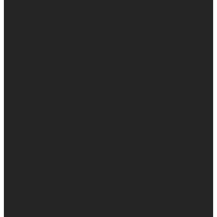
Мужские
Женские
Обувь
Мужские
Женские
Топы
Мужские
Женские
Халаты
Мужские
Женские
Аксессуары
Мужские
Женские
Костюмы
Мужские
Женские
Распродажа
Мужские
Женские
Компания
Новости
Сертификаты и награды
Шоу-румы