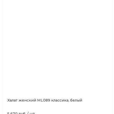
Халат женский ML089 классика, белый
5 670 руб.
/
шт