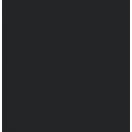
Каталог одежды
Комбинезоны
Платья
Подарочные карты
Брюки
Мужские
Женские
Обувь
Мужские
Женские
Топы
Мужские
Женские
Халаты
Мужские
Женские
Аксессуары
Мужские
Женские
Костюмы
Мужские
Женские
Распродажа
Мужские
Женские