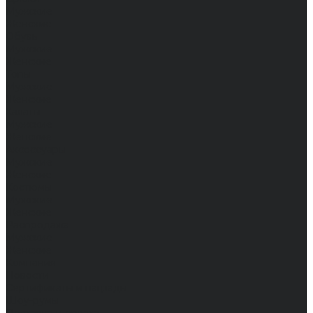
Мужские
Женские
Обувь
Мужские
Женские
Топы
Мужские
Женские
Халаты
Мужские
Женские
Аксессуары
Мужские
Женские
Костюмы
Мужские
Женские
Распродажа
Мужские
Женские
Компания
Новости
Сертификаты и награды
Шоу-румы