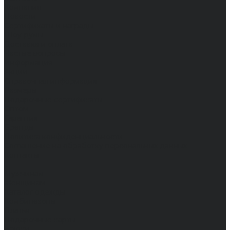
Компания
Новости
Сертификаты и награды
Шоу-румы
Доставка и оплата
Частые вопросы
Информация
Акции
Справочная информация
Размеры
Подарочные сертификаты
Оптом
Гарантия
Бренды
Политика конфиденциальности
Соглашение на обработку персональных данных
Контакты
...
Мужчинам
Женщинам
Каталог одежды
Комбинезоны
Платья
Подарочные карты
Брюки