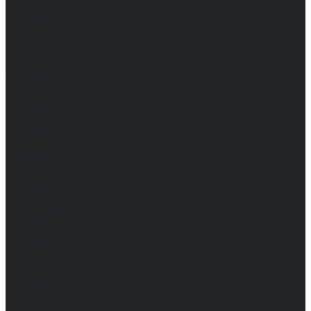
Мужские
Женские
Обувь
Мужские
Женские
Топы
Мужские
Женские
Халаты
Мужские
Женские
Аксессуары
Мужские
Женские
Костюмы
Мужские
Женские
Распродажа
Мужские
Женские
Компания
Новости
Сертификаты и награды
Шоу-румы