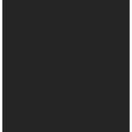
Каталог одежды
Комбинезоны
Платья
Подарочные карты
Брюки
Мужские
Женские
Обувь
Мужские
Женские
Топы
Мужские
Женские
Халаты
Мужские
Женские
Аксессуары
Мужские
Женские
Костюмы
Мужские
Женские
Распродажа
Мужские
Женские