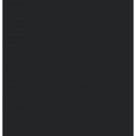
Компания
Новости
Сертификаты и награды
Шоу-румы
Доставка и оплата
Частые вопросы
Информация
Акции
Справочная информация
Размеры
Подарочные сертификаты
Оптом
Гарантия
Бренды
Политика конфиденциальности
Соглашение на обработку персональных данных
Контакты
...
Мужчинам
Женщинам
Каталог одежды
Комбинезоны
Платья
Подарочные карты
Брюки