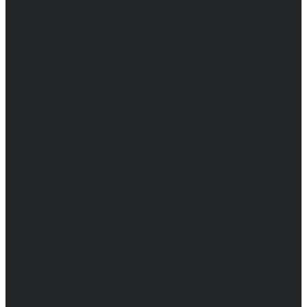
Компания
Новости
Сертификаты и награды
Шоу-румы
Доставка и оплата
Частые вопросы
Информация
Акции
Справочная информация
Размеры
Подарочные сертификаты
Оптом
Гарантия
Бренды
Политика конфиденциальности
Соглашение на обработку персональных данных
Контакты
...
Мужчинам
Женщинам
Каталог одежды
Комбинезоны
Платья
Подарочные карты
Брюки