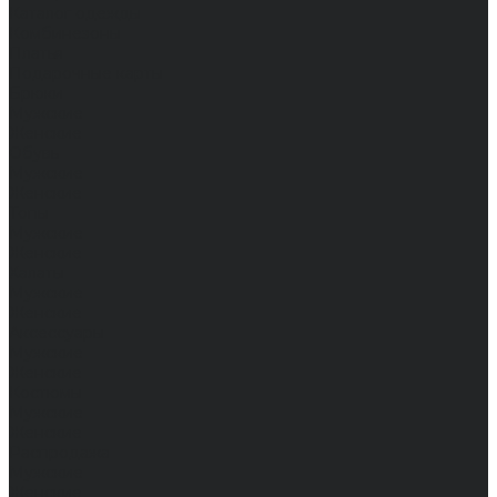
Каталог одежды
Комбинезоны
Платья
Подарочные карты
Брюки
Мужские
Женские
Обувь
Мужские
Женские
Топы
Мужские
Женские
Халаты
Мужские
Женские
Аксессуары
Мужские
Женские
Костюмы
Мужские
Женские
Распродажа
Мужские
Женские