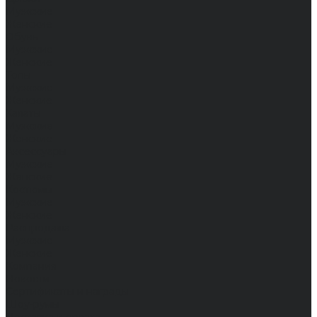
Мужские
Женские
Обувь
Мужские
Женские
Топы
Мужские
Женские
Халаты
Мужские
Женские
Аксессуары
Мужские
Женские
Костюмы
Мужские
Женские
Распродажа
Мужские
Женские
Компания
Новости
Сертификаты и награды
Шоу-румы