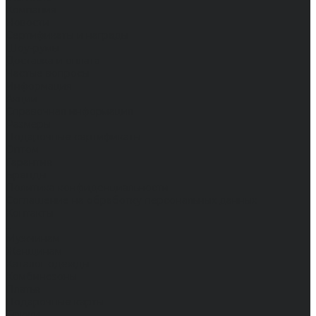
Компания
Новости
Сертификаты и награды
Шоу-румы
Доставка и оплата
Частые вопросы
Информация
Акции
Справочная информация
Размеры
Подарочные сертификаты
Оптом
Гарантия
Бренды
Политика конфиденциальности
Соглашение на обработку персональных данных
Контакты
...
Мужчинам
Женщинам
Каталог одежды
Комбинезоны
Платья
Подарочные карты
Брюки