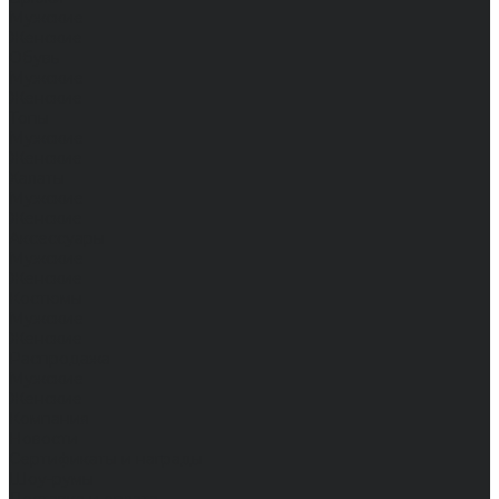
Мужские
Женские
Обувь
Мужские
Женские
Топы
Мужские
Женские
Халаты
Мужские
Женские
Аксессуары
Мужские
Женские
Костюмы
Мужские
Женские
Распродажа
Мужские
Женские
Компания
Новости
Сертификаты и награды
Шоу-румы