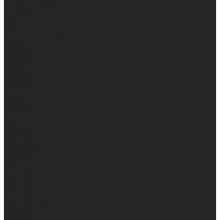
Каталог одежды
Комбинезоны
Платья
Подарочные карты
Брюки
Мужские
Женские
Обувь
Мужские
Женские
Топы
Мужские
Женские
Халаты
Мужские
Женские
Аксессуары
Мужские
Женские
Костюмы
Мужские
Женские
Распродажа
Мужские
Женские